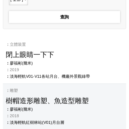
立體裝置
閉上眼睛一下下
廖福彬(幾米)
2019
淡海輕軌V01-V11各站月台、機廠外景觀綠帶
雕塑
樹帽造形雕塑、魚造型雕塑
廖福彬(幾米)
2018
淡海輕軌紅樹林站(V01)月台層