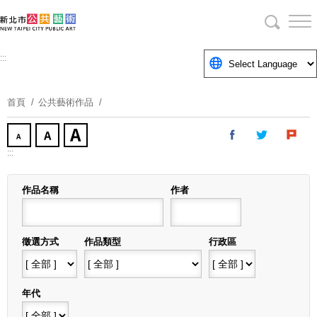
跳
到
主
要
:::
內
容
首頁
公共藝術作品
區
塊
:::
作品名稱
作者
徵選方式
作品類型
行政區
年代