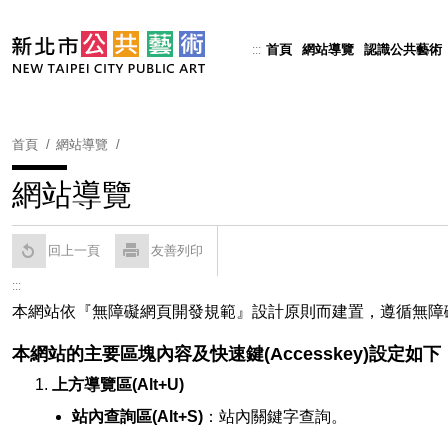
跳
到
首頁
網站導覽
認識公共藝術
:::
Powered by
Translate
主
要
內
容
首頁
網站導覽
區
塊
網站導覽
回上一頁
友善列印
:::
本網站依『無障礙網頁開發規範』設計原則而建置，遵循無障礙網站設計之規
本網站的主要區塊內容及快速鍵(Accesskey)設定如下
上方導覽區(Alt+U)
站內查詢區(Alt+S)
：站內關鍵字查詢。